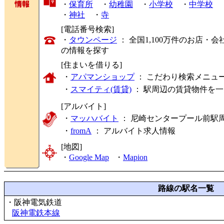
・
保育所
・
幼稚園
・
小学校
・
中学校
・
神社
・
寺
[電話番号検索]
・
タウンページ
： 全国1,100万件のお店
の情報を探す
[住まいを借りる]
・
アパマンショップ
： こだわり検索メニュ
・
スマイティ(賃貸)
： 駅周辺の賃貸物件を
[アルバイト]
・
マッハバイト
： 尼崎センタープール前駅
・
fromA
：
アルバイト求人情報
[地図]
・
Google Map
・
Mapion
路線の駅名一覧
・阪神電気鉄道
阪神電鉄本線