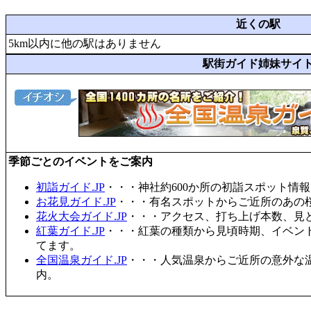
近くの駅
5km以内に他の駅はありません
駅街ガイド姉妹サイ
季節ごとのイベントをご案内
初詣ガイド.JP
・・・神社約600か所の初詣スポット情
お花見ガイド.JP
・・・有名スポットからご近所のあの桜
花火大会ガイド.JP
・・・アクセス、打ち上げ本数、見
紅葉ガイド.JP
・・・紅葉の種類から見頃時期、イベン
てます。
全国温泉ガイド.JP
・・・人気温泉からご近所の意外な
内。