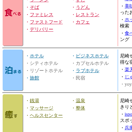
・
美
・
そば
・
うどん
った
・
ファミレス
・
レストラン
・
ホ
・
ファストフード
・
カフェ
検索
・
デリバリー
・
食
ング
・
ホテル
・
ビジネスホテル
尼崎
得な
・シティホテル
・カプセルホテル
・
楽
・リゾートホテル
・
ラブホテル
・
じ
・
旅館
・民宿
・yoy
・
銭湯
・
温泉
尼崎
きり
・
マッサージ
・
整体
・
is
・
ヘルスセンター
スポ
・
兵