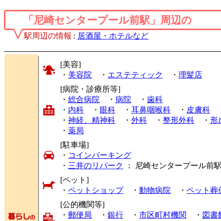
「尼崎センタープール前駅」周辺の
駅周辺の情報
:
居酒屋・ホテルなど
[美容]
・
美容院
・
エステティック
・
理髪店
[病院・診療所等]
・
総合病院
・
病院
・
歯科
・
内科
・
眼科
・
耳鼻咽喉科
・
皮膚科
・
神経、精神科
・
外科
・
整形外科
・
形
・
薬局
[駐車場]
・
コインパーキング
・
三井のリパーク
： 尼崎センタープール前
[ペット]
・
ペットショップ
・
動物病院
・
ペット葬
[公的機関等]
・
郵便局
・
銀行
・
市区町村機関
・
図書