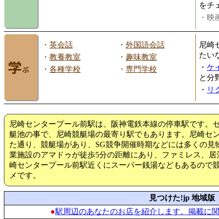
をチ
・映画
・
英会話
・
外国語会話
尼崎
たい
・
教養教室
・
趣味教室
・
ケ
・
各種学校
・
専門学校
と分
・
リ
尼崎センタープール前駅は、阪神電鉄本線の停車駅です。
艇池の事で、尼崎競艇場の最寄り駅でもあります。尼崎セ
た通り、競艇場があり、SG競争開催時期などには多くの見
業施設のアマドゥが徒歩5分の距離にあり、ファミレス、居
崎センタープール前駅近くにスーパー銭湯などもあるので
メです。
見つけた!jp 地域版
●
駅周辺のあなたのお店を紹介します。掲載に