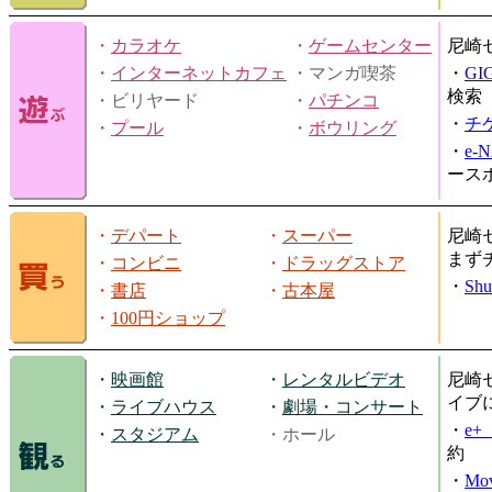
・
カラオケ
・
ゲームセンター
尼崎
・
インターネットカフェ
・マンガ喫茶
・
GI
検索
・ビリヤード
・
パチンコ
・
チ
・
プール
・
ボウリング
・
e-
ース
・
デパート
・
スーパー
尼崎
まず
・
コンビニ
・
ドラッグストア
・
Shu
・
書店
・
古本屋
・
100円ショップ
・
映画館
・
レンタルビデオ
尼崎
イブ
・
ライブハウス
・
劇場・コンサート
・
e
・
スタジアム
・ホール
約
・
Mov