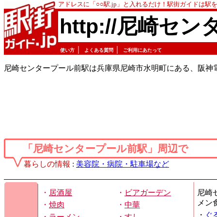
アドレスに「○○駅.jp」と入れるだけ！駅街ガイドは
http://尼崎セ
｜
｜
使い方
よくある質問
ご利用にあたって
尼崎センタープール前駅は兵庫県尼崎市水明町にある、阪神
「尼崎センタープール前駅」周辺で
暮らしの情報
:
美容院・病院・駐車場など
・
居酒屋
・
ビアガーデン
尼崎
メン
・
焼肉
・
中華
・
ぐ
・
ラーメン
・
すし