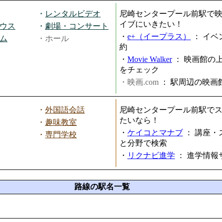
・
レンタルビデオ
尼崎センタープール前駅で
イブにいきたい！
ウス
・
劇場・コンサート
・
e+（イープラス）
：
イベ
ム
・ホール
約
・
Movie Walker
：
映画館の
をチェック
・映画.com
：
駅周辺の映画
・
外国語会話
尼崎センタープール前駅で
たいなら！
・
趣味教室
・
ケイコとマナブ
：
講座・
・
専門学校
と分野で検索
・
リクナビ進学
：
進学情報
路線の駅名一覧