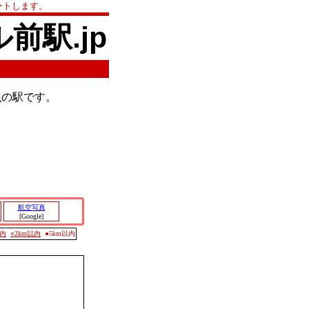
ートします。
ル前駅.jp
線
の駅です。
航空写真
[Google]
以内
○2km以内
●5km以内