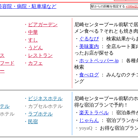
美容院・病院・駐車場など
駅からの距離を指定する
○500m
・
ビアガーデン
尼崎センタープール前駅で
メン食べる？それとも焼き
・
中華
・
ぐるなび
：
検索結果から
・
すし
・
美味案内
：
全店ルート案
・
うどん
ったお店が探せる
ス
・
レストラン
・
ホットペッパー.jp
：
各種
フード
・
カフェ
検索
ー
・
食べログ
：
みんなのクチ
ング
・
ビジネスホテル
尼崎センタープール前駅の
得な宿泊プランで予約！
テル
・カプセルホテル
・
楽天トラベル
：
宿泊条件
ホテル
・
ラブホテル
・
じゃらん
：
宿泊プランか
・
民宿
・yoyaQ
：
お得な宿泊プラ