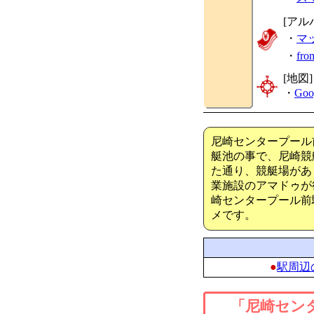
[アル
・
マ
・
fr
[地図]
・
Goo
尼崎センタープール
艇池の事で、尼崎競
た通り、競艇場があ
業施設のアマドゥが
崎センタープール前
メです。
●
駅周辺
「尼崎セン