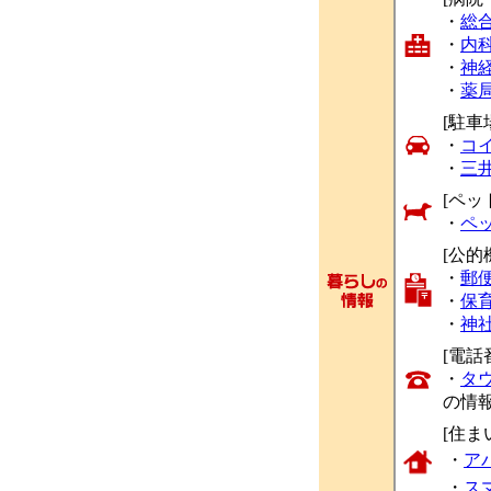
・
総
・
内
・
神
・
薬
[駐車
・
コ
・
三
[ペッ
・
ペ
[公的
・
郵
・
保
・
神
[電話
・
タ
の情
[住ま
・
ア
・
ス