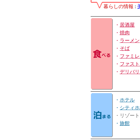
暮らしの情報
:
・
居酒屋
・
焼肉
・
ラーメン
・
そば
・
ファミレ
・
ファスト
・
デリバリ
・
ホテル
・
シティホ
・リゾート
・
旅館