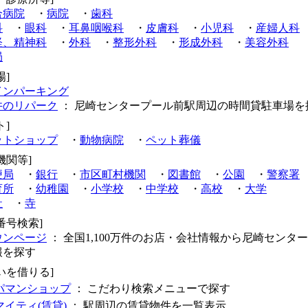
合病院
・
病院
・
歯科
科
・
眼科
・
耳鼻咽喉科
・
皮膚科
・
小児科
・
産婦人科
経、精神科
・
外科
・
整形外科
・
形成外科
・
美容外科
局
場]
インパーキング
井のリパーク
： 尼崎センタープール前駅周辺の時間貸駐車場を
ト]
ットショップ
・
動物病院
・
ペット葬儀
機関等]
便局
・
銀行
・
市区町村機関
・
図書館
・
公園
・
警察署
育所
・
幼稚園
・
小学校
・
中学校
・
高校
・
大学
社
・
寺
番号検索]
ウンページ
： 全国1,100万件のお店・会社情報から尼崎センタ
報を探す
いを借りる]
パマンショップ
： こだわり検索メニューで探す
マイティ(賃貸)
： 駅周辺の賃貸物件を一覧表示