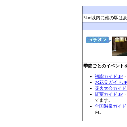
5km以内に他の駅は
季節ごとのイベント
初詣ガイド.JP
お花見ガイド.J
花火大会ガイド.
紅葉ガイド.JP
てます。
全国温泉ガイド.
内。