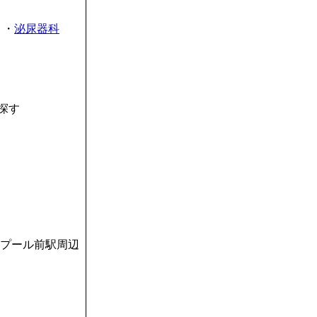
・
泌尿器科
探す
ープール前駅周辺