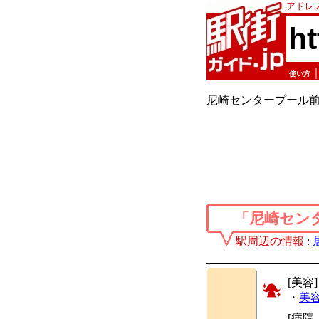
アドレ
h
使い方
尼崎センタープール
「尼崎セン
駅周辺の情報
:
[美容]
・
美
[病院