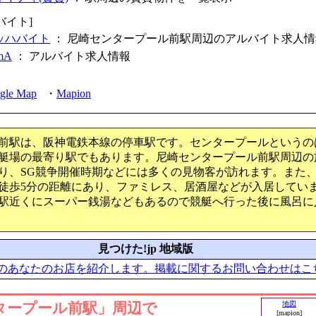
バイト]
ッハバイト
： 尼崎センタープール前駅周辺のアルバイト求人
omA
：
アルバイト求人情報
gle Map
・
Mapion
前駅は、阪神電鉄本線の停車駅です。センタープールというの
艇場の最寄り駅でもあります。尼崎センタープール前駅周辺の
り、SG競争開催時期などには多くの見物客が訪れます。また
徒歩5分の距離にあり、ファミレス、居酒屋などが入居してい
駅近くにスーパー銭湯などもあるので競艇へ行った後に風呂に
見つけた!jp 地域版
のあなたのお店を紹介します。掲載に関するお問い合わせはこ
タープール前駅」周辺で
地図
[mapion]