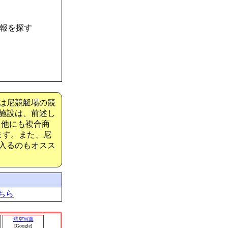
情報を探す
は尼競艇場の競
施設は、前述し
、他にも複合商
ます。また、尼
入るのもオスス
ちら
航空写真
[Google]