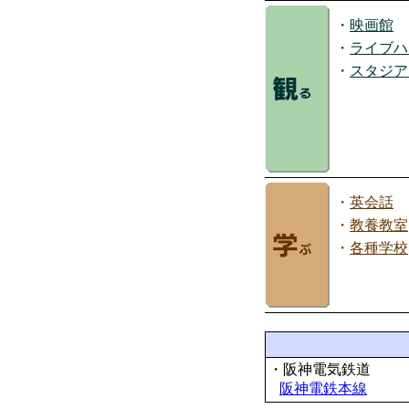
・
映画館
・
ライブハ
・
スタジア
・
英会話
・
教養教室
・
各種学校
・阪神電気鉄道
阪神電鉄本線