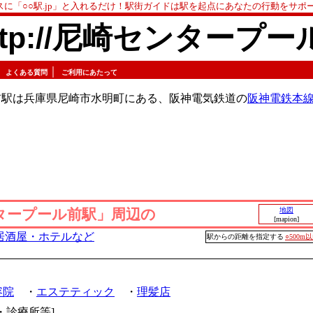
スに「○○駅.jp」と入れるだけ！駅街ガイドは駅を起点にあなたの行動をサポ
ttp://尼崎センタープー
｜
｜
よくある質問
ご利用にあたって
前駅は兵庫県尼崎市水明町にある、阪神電気鉄道の
阪神電鉄本
タープール前駅」周辺の
地図
[mapion]
居酒屋・ホテルなど
駅からの距離を指定する
○500m
容院
・
エステティック
・
理髪店
・診療所等]