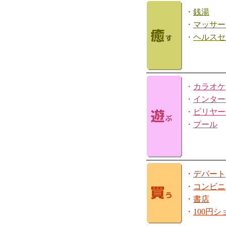
・
銭湯
・
マッサー
・
ヘルスセ
・
カラオケ
・
インター
・
ビリヤー
・
プール
・
デパート
・
コンビニ
・
書店
・
100円シ