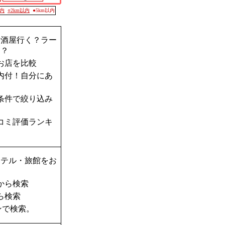
以内
○2km以内
●5km以内
居酒屋行く？ラー
肉？
お店を比較
内付！自分にあ
条件で絞り込み
コミ評価ランキ
ホテル・旅館をお
から検索
ら検索
ンで検索。