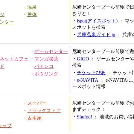
・
温泉
尼崎センタープール前駅で
きりと！
ジ
・
整体
・
ispot(アイスポット)
：
マ
ンター
スポットを検索
・
兵庫温泉ガイド.jp
：
兵庫
・
ゲームセンター
尼崎センタープール前駅で
ネットカフェ
・
マンガ喫茶
・
GIGO
：
ゲームセンター
検索
ド
・
パチンコ
・
チケットぴあ
：
チケット
・
ボウリング
・
e-NAVITA
：
e-NAVIT
ースポット情報
・
スーパー
尼崎センタープール前駅で
まずチェック！
・
ドラッグストア
・
Shufoo!
：
地域のお買い得
・
古本屋
ョップ